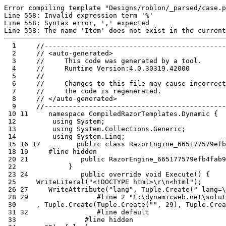
Error compiling template "Designs/roblon/_parsed/case.p
Line 558: Invalid expression term '%'

Line 558: Syntax error, ',' expected

  1
  2
  3
  4
  5
  6
  7
  8
  9
 10
 11
 12
 13
 14
 15
 16
 17
 18
 19
 20
 21
 22
 23
 24
 25
 26
 27
 28
 29
 30
 31
 32
 33